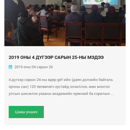
2019 ОНЫ 4 ДҮГЭЭР САРЫН 25-НЫ МЭДЭЭ
2019 оны 04 сарын 26
4 дүгээр сарын 24-ны өдөр gef-ийн (даян дэлхийн байгаль
орчны сан) 120 төлөөлөгч хустайд зочиллоо. мөн монгол
улсын шинжлэх ухааны академийн ерөнхий ба сорилын ...
Цааш унших