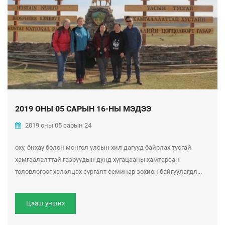
2019 ОНЫ 05 САРЫН 16-НЫ МЭДЭЭ
2019 оны 05 сарын 24
оху, бнхау болон монгол улсын хил дагууд байрлах тусгай
хамгаалалттай газруудын дунд хугацааны хамтарсан
төлөвлөгөөг хэлэлцэх сургалт семинар зохион байгуулагдл...
Цааш унших