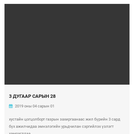
3 ДУГААР САРЫН 28
2019 оны 04 сарын 01
хустайн цогцолборт газрын захиргаанаас жил бүрийн 3 сард
бүх ажилчидаа эмнэлэгийн урьдчилан сэргийлэх үзлэгт
хамрагдлаа.