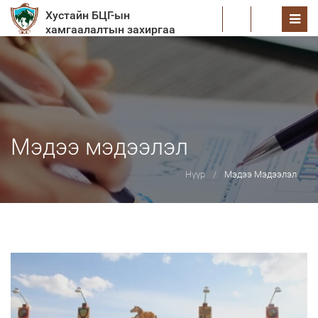
Хустайн БЦГ-ын
EN
хамгаалалтын захиргаа
Мэдээ мэдээлэл
Нүүр
Мэдээ Мэдээлэл