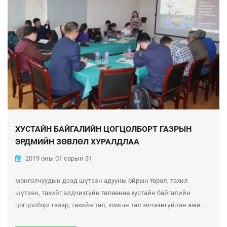
ХУСТАЙН БАЙГАЛИЙН ЦОГЦОЛБОРТ ГАЗРЫН
ЭРДМИЙН ЗӨВЛӨЛ ХУРАЛДЛАА
2019 оны 01 сарын 31
монголчуудын дээд шүтээн адууны ойрын төрөл, тахил
шүтээн, тахийг алдчихгүйн төлөөнөө хустайн байгалийн
цогцолборт газар, тахийн тал, хомын тал хичээнгүйлэн ажи...