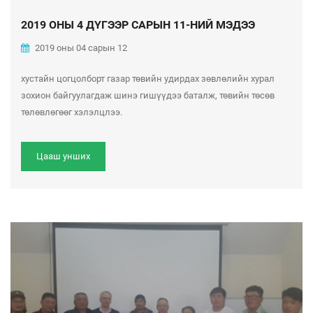
2019 ОНЫ 4 ДҮГЭЭР САРЫН 11-НИЙ МЭДЭЭ
2019 оны 04 сарын 12
хустайн цогцолборт газар төвийн удирдах зөвлөлийн хурал
зохион байгуулагдаж шинэ гишүүдээ баталж, төвийн төсөв
төлөвлөгөөг хэлэлцлээ.
Цааш унших