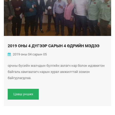
2019 ОНЫ 4 ДҮГЭЭР САРЫН 4 ӨДРИЙН МЭДЭЭ
2019 оны 04 сарын 05
орчны бүсийн малчдын бүлгийн ахлагч нар болон идэвхитэн
байгаль хамгаалагч нарын хурал амжилттай зохион
байгуулагдлаа.
Цааш унших