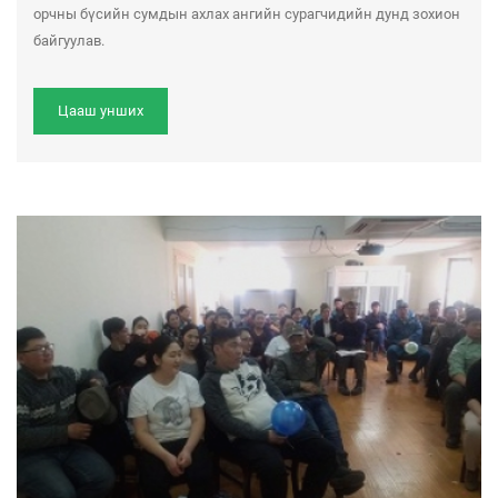
орчны бүсийн сумдын ахлах ангийн сурагчидийн дунд зохион
байгуулав.
Цааш унших