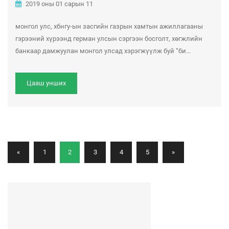
2019 оны 01 сарын 11
монгол улс, хбнгу-ын засгийн газрын хамтын ажиллагааны
гэрээний хүрээнд герман улсын сэргээн босголт, хөгжлийн
банкаар дамжуулан монгол улсад хэрэгжүүлж буй “би...
Цааш унших
«
1
2
3
4
5
»