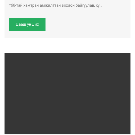
тбб-тай хамтран амжилттай зохион байгуулав. хү...
Цааш унших