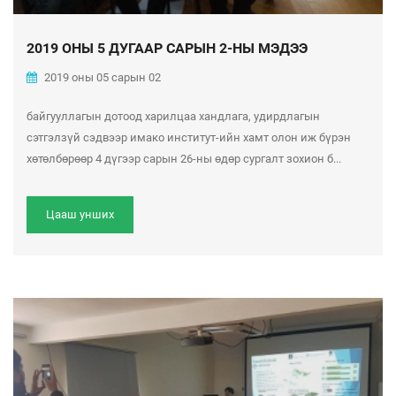
2019 ОНЫ 5 ДУГААР САРЫН 2-НЫ МЭДЭЭ
2019 оны 05 сарын 02
байгууллагын дотоод харилцаа хандлага, удирдлагын
сэтгэлзүй сэдвээр имако институт-ийн хамт олон иж бүрэн
хөтөлбөрөөр 4 дүгээр сарын 26-ны өдөр сургалт зохион б...
Цааш унших