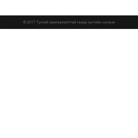
© 2017 Тусгай хамгаалалттай газар нутгийн сүлжээ