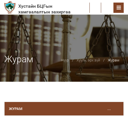
Хустайн БЦГ-ын
EN
хамгаалалтын захиргаа
Журам
Нүүр
Хууль, эрх зүй
Журам
ЖУРАМ
...