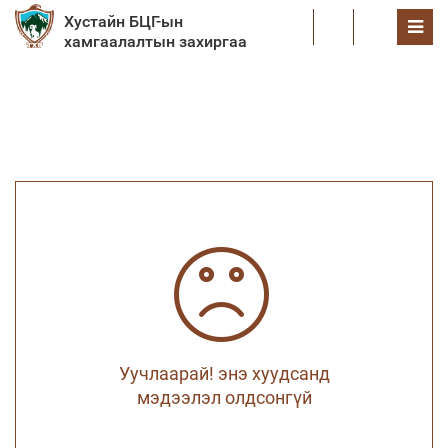
Хустайн БЦГ-ын
EN
хамгаалалтын захиргаа
Уучлаарай! энэ хуудсанд
мэдээлэл олдсонгүй