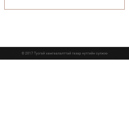
© 2017 Тусгай хамгаалалттай газар нутгийн сүлжээ