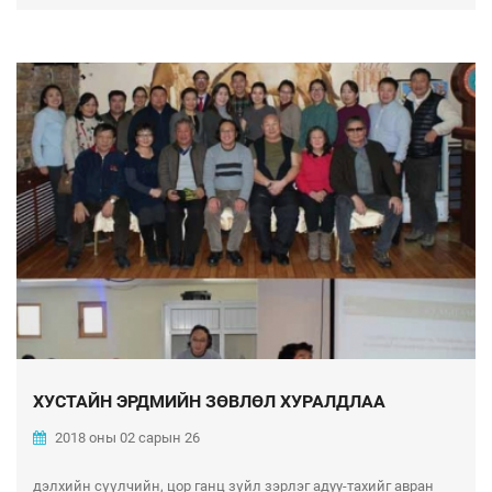
ХУСТАЙН ЭРДМИЙН ЗӨВЛӨЛ ХУРАЛДЛАА
2018 оны 02 сарын 26
дэлхийн сүүлчийн, цор ганц зүйл зэрлэг адуу-тахийг авран