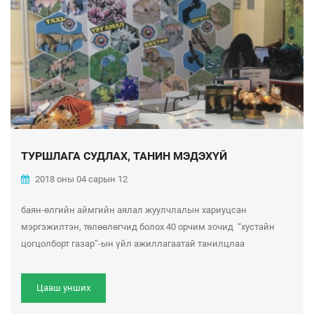
ТУРШЛАГА СУДЛАХ, ТАНИН МЭДЭХҮЙ
2018 оны 04 сарын 12
баян-өлгийн аймгийн аялал жуулчлалын хариуцсан
мэргэжилтэн, төлөөлөгчид болох 40 орчим зочид “хустайн
цогцолборт газар”-ын үйл ажиллагаатай танилцлаа
Цааш унших