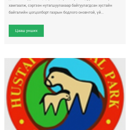
хамгаалж, сэргээн нутагшуулахаар байгуулагдсан хустайн
байгалийн цогцолборт газрын бодлого оновчтой, үй...
Цааш унших