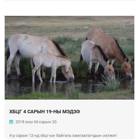
ХБЦГ 4 САРЫН 19-НЫ МЭДЭЭ
2018 оны 04 сарын 20
4-р сарын 12-нд хбцг-ын байгаль хамгаалагчдын ээлжит