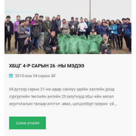
ХБЦГ 4-Р САРЫН 26 -НЫ МЭДЭЭ
2018 оны 04 сарын 30
04 дүгээр сарын 21-ны өдөр: санхүү эдийн засгийн дээд
сургуулийн төслийн ангийн 25 оюутнууд хбцг-ийн аялал
жуулчлалын талаар илтгэл аван, цогцолборт газрын үй...
Цааш унших