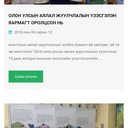
ОЛОН УЛСЫН АЯЛАЛ ЖУУЛЧЛАЛЫН ҮЗЭСГЭЛЭН
ЯАРМАГТ ОРОЛЦСОН НЬ
2018 оны 04 сарын 12
монголын аялал жуулчлалын холбоо боажя-тай хамтран "ай ти
эм монголиа”-2018 олон улсын аялал жуулчлалын үзэсгэлэн
19 дахь жилдээ мишээл экспогийн үзэсгэлэнгийн ...
Цааш унших