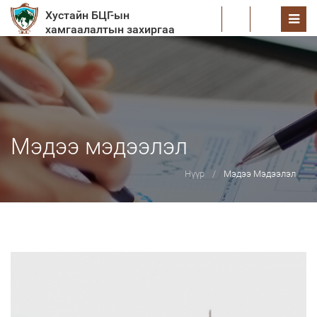
Хустайн БЦГ-ын
EN
хамгаалалтын захиргаа
Мэдээ мэдээлэл
Нүүр
Мэдээ Мэдээлэл