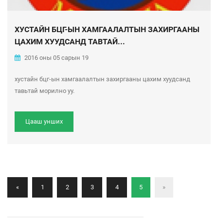
ХУСТАЙН БЦГ-ЫН ХАМГААЛАЛТЫН ЗАХИРГААНЫ
ЦАХИМ ХУУДСАНД ТАВТАЙ...
2016 оны 05 сарын 19
хустайн бцг-ын хамгаалалтын захиргааны цахим хуудсанд
тавьтай морилно уу.
Цааш унших
«
1
2
3
4
5
»