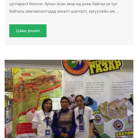
цугларалт болсон. бугын ясан эвэр ид унаж байгаа үе тул
байгаль хамгаалалгчдад хяналт шалгалт, эргүүлийн аж...
Цааш унших