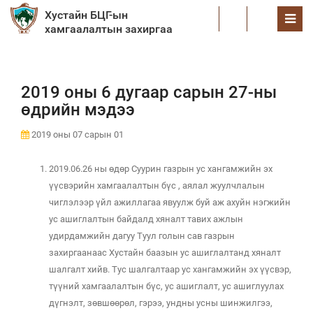
Хустайн БЦГ-ын
EN
хамгаалалтын захиргаа
2019 оны 6 дугаар сарын 27-ны
өдрийн мэдээ
2019 оны 07 сарын 01
2019.06.26 ны өдөр Суурин газрын ус хангамжийн эх
үүсвэрийн хамгаалалтын бүс , аялал жуулчлалын
чиглэлээр үйл ажиллагаа явуулж буй аж ахуйн нэгжийн
ус ашиглалтын байдалд хяналт тавих ажлын
удирдамжийн дагуу Туул голын сав газрын
захиргаанаас Хустайн баазын ус ашиглалтанд хяналт
шалгалт хийв. Тус шалгалтаар ус хангамжийн эх үүсвэр,
түүний хамгаалалтын бүс, ус ашиглалт, ус ашиглуулах
дүгнэлт, зөвшөөрөл, гэрээ, ундны усны шинжилгээ,