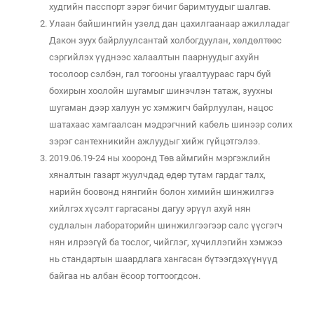
худгийн пасспорт зэрэг бичиг баримтуудыг шалгав.
Улаан байшингийн узелд дан цахилгаанаар ажилладаг
Дакон зуух байрлуулсантай холбогдуулан, хөлдөлтөөс
сэргийлэх үүднээс халаалтын паарнуудыг ахуйн
тосолоор сэлбэн, гал тогооны угаалтуураас гарч буй
бохирын хоолойн шугамыг шинэчлэн татаж, зуухны
шугаман дээр халуун ус хэмжигч байрлуулан, нацос
шатахаас хамгаалсан мэдрэгчний кабель шинээр солих
зэрэг сантехникийн ажлуудыг хийж гүйцэтгэлээ.
2019.06.19-24 ны хооронд Төв аймгийн мэргэжлийн
хяналтын газарт жуулчдад өдөр тутам гардаг талх,
нарийн боовонд нянгийн болон химийн шинжилгээ
хийлгэх хүсэлт гаргасаны дагуу эрүүл ахуй нян
судлалын лабораторийн шинжилгээгээр салс үүсгэгч
нян илрээгүй ба тослог, чийглэг, хүчиллэгийн хэмжээ
нь стандартын шаардлага хангасан бүтээгдэхүүнүүд
байгаа нь албан ёсоор тогтоогдсон.