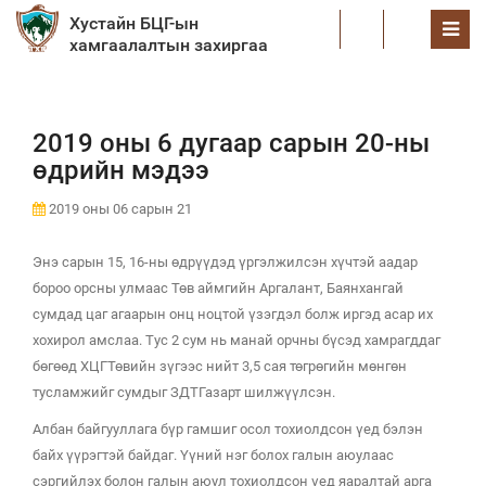
Хустайн БЦГ-ын
EN
хамгаалалтын захиргаа
2019 оны 6 дугаар сарын 20-ны
өдрийн мэдээ
2019 оны 06 сарын 21
Энэ сарын 15, 16-ны өдрүүдэд үргэлжилсэн хүчтэй аадар
бороо орсны улмаас Төв аймгийн Аргалант, Баянхангай
сумдад цаг агаарын онц ноцтой үзэгдэл болж иргэд асар их
хохирол амслаа. Тус 2 сум нь манай орчны бүсэд хамрагддаг
бөгөөд ХЦГТөвийн зүгээс нийт 3,5 сая төгрөгийн мөнгөн
тусламжийг сумдыг ЗДТГазарт шилжүүлсэн.
Албан байгууллага бүр гамшиг осол тохиолдсон үед бэлэн
байх үүрэгтэй байдаг. Үүний нэг болох галын аюулаас
сэргийлэх болон галын аюул тохиолдсон үед яаралтай арга