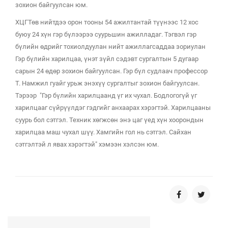
зохион байгуулсан юм.
ХЦГТөв нийтдээ орон тооны 54 ажилтантай түүнээс 12 хос
буюу 24 хүн гэр бүлээрээ суурьшин ажилладаг. Тэгвэл гэр
бүлийн өдрийг тохиолдуулан нийт ажиллагсаддаа зориулан
Гэр бүлийн харилцаа, үнэт зүйл сэдэвт сургалтын 5 дугаар
сарын 24 өдөр зохион байгуулсан. Гэр бүл судлаач профессор
Т. Намжил гуайг урьж энэхүү сургалтыг зохион байгуулсан.
Тэрээр "Гэр бүлийн харилцаанд үг их чухал. Бодлогогүй үг
харилцааг сүйрүүлдэг гэдгийг анхаарах хэрэгтэй. Харилцааны
суурь бол сэтгэл. Техник хөгжсөн энэ цаг үед хүн хоорондын
харилцаа маш чухал шүү. Хамгийн гол нь сэтгэл. Сайхан
сэтгэлтэй л явах хэрэгтэй" хэмээн хэлсэн юм.