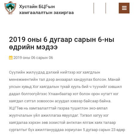
Хустайн БЦГ-ын
EN
хамгаалалтын захиргаа
2019 оны 6 дугаар сарын 6-ны
өдрийн мэдээ
2019 оны 06 сарын 06
Сүүлийн жилүүдэд дэлхий нийтээр хог хаягдлын
менежментийн тал дээр анхаарал хандуулах болсон. Манай
улсын хувьд Хог хаягдалын тухай хууль бий ч түүнийг хэвшил
дадал болгоогүйгээс Улаанбаатар хот болон орон нутагт хог
хаягдал сэтгэл зовоосон асуудал хэвээр байсаар байна.
ХЦГТөв нь хамгаалалттай газраа түшиглэн эко-аялал
жуулчлалын үйл ажиллагаа явуулдаг. Тэгвэл хатуу хог
хаягдалаа хэрхэн зөв зохистой ангилан ялгаж хаях талаар
сургалтыг бүх ажилтанууддаа зориулан 5 дугаар сарын 23 өдөр